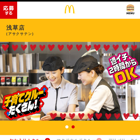
浅草店
(アサクサテン)