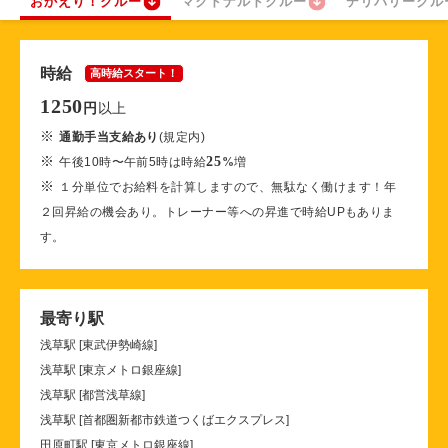
おかえり！クルー
マクドナルドクルー
デリバリークル
時給
高時給スタート！
1250
以上
円
※
通勤手当支給あり
(規定内)
※
25
午後10時〜午前5時は時給
%
増
※
１分単位でお給料を計算しますので、無駄なく働けます！年
２回昇給の機会あり。トレーナー等への昇進で時給UPもありま
す。
最寄り駅
浅草駅 [東武伊勢崎線]
浅草駅 [東京メトロ銀座線]
浅草駅 [都営浅草線]
浅草駅 [首都圏新都市鉄道つくばエクスプレス]
田原町駅 [東京メトロ銀座線]