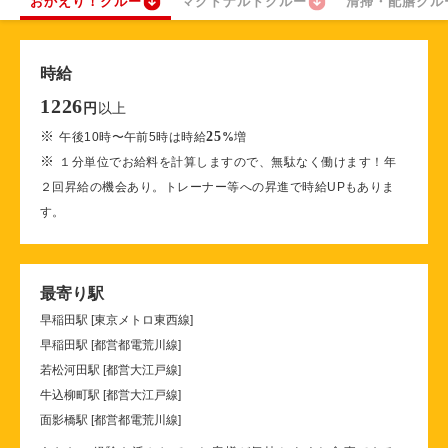
おかえり！クルー
マクドナルドクルー
清掃・配膳クル
時給
1226
以上
円
※
25
午後10時〜午前5時は時給
%
増
※
１分単位でお給料を計算しますので、無駄なく働けます！年
２回昇給の機会あり。トレーナー等への昇進で時給UPもありま
す。
最寄り駅
早稲田駅 [東京メトロ東西線]
早稲田駅 [都営都電荒川線]
若松河田駅 [都営大江戸線]
牛込柳町駅 [都営大江戸線]
面影橋駅 [都営都電荒川線]