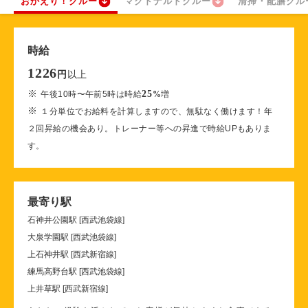
おかえり！クルー
マクドナルドクルー
清掃・配膳クル
時給
1226
以上
円
※
25
午後10時〜午前5時は時給
%
増
※
１分単位でお給料を計算しますので、無駄なく働けます！年
２回昇給の機会あり。トレーナー等への昇進で時給UPもありま
す。
最寄り駅
石神井公園駅 [西武池袋線]
大泉学園駅 [西武池袋線]
上石神井駅 [西武新宿線]
練馬高野台駅 [西武池袋線]
上井草駅 [西武新宿線]