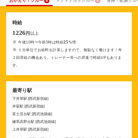
おかえり！クルー
マクドナルドクルー
清掃・配膳クル
時給
1226
以上
円
※
25
午後10時〜午前5時は時給
%
増
※
１分単位でお給料を計算しますので、無駄なく働けます！年
２回昇給の機会あり。トレーナー等への昇進で時給UPもありま
す。
最寄り駅
下井草駅 [西武新宿線]
井荻駅 [西武新宿線]
富士見台駅 [西武池袋線]
練馬高野台駅 [西武池袋線]
上井草駅 [西武新宿線]