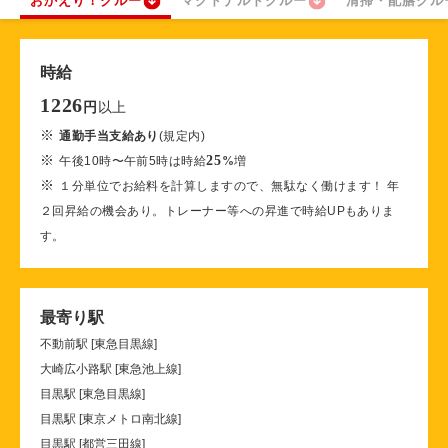
おかえり！クルー
マクドナルドクルー
清掃・配膳クル
時給
1226
以上
円
※
通勤手当支給あり
(規定内)
※
25
午後10時〜午前5時は時給
%
増
※
１分単位でお給料を計算しますので、無駄なく働けます！ 年
２回昇給の機会あり。トレーナー等への昇進で時給UPもありま
す。
最寄り駅
不動前駅 [東急目黒線]
大崎広小路駅 [東急池上線]
目黒駅 [東急目黒線]
目黒駅 [東京メトロ南北線]
目黒駅 [都営三田線]