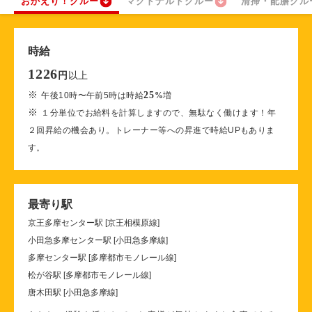
おかえり！クルー
マクドナルドクルー
清掃・配膳クル
時給
1226
以上
円
※
25
午後10時〜午前5時は時給
%
増
※
１分単位でお給料を計算しますので、無駄なく働けます！年
２回昇給の機会あり。トレーナー等への昇進で時給UPもありま
す。
最寄り駅
京王多摩センター駅 [京王相模原線]
小田急多摩センター駅 [小田急多摩線]
多摩センター駅 [多摩都市モノレール線]
松が谷駅 [多摩都市モノレール線]
唐木田駅 [小田急多摩線]