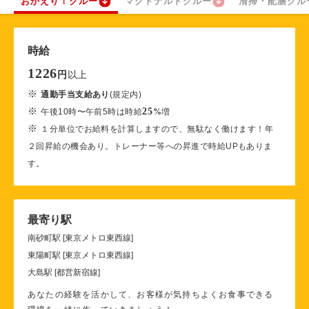
おかえり！クルー
マクドナルドクルー
清掃・配膳クル
時給
1226
以上
円
※
通勤手当支給あり
(規定内)
※
25
午後10時〜午前5時は時給
%
増
※
１分単位でお給料を計算しますので、無駄なく働けます！年
２回昇給の機会あり。トレーナー等への昇進で時給UPもありま
す。
最寄り駅
南砂町駅 [東京メトロ東西線]
東陽町駅 [東京メトロ東西線]
大島駅 [都営新宿線]
あなたの経験を活かして、お客様が気持ちよくお食事できる