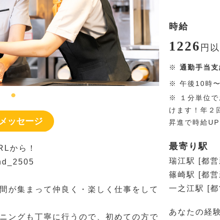
時給
1226
円
以
※
通勤手当支
※
午後10時
※
１分単位で
けます！年２
メッセージ
昇進で時給U
最寄り駅
RLから！
瑞江駅 [都営
end_2505
篠崎駅 [都営
一之江駅 [
間が集まって仲良く・楽しく仕事をして
あなたの経
ニングも丁寧に行うので、初めての方で