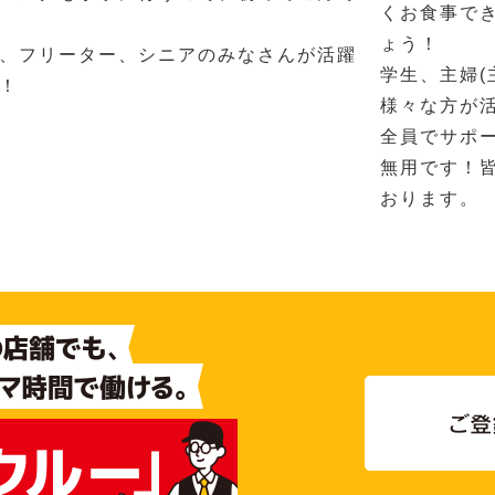
くお食事で
ょう！
、フリーター、シニアのみなさんが活躍
学生、主婦(
！
様々な方が
全員でサポ
無用です！
おります。