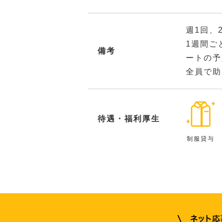
週1回、
1週間ご
備考
ートの予
全員で助
待遇・福利厚生
制服貸与