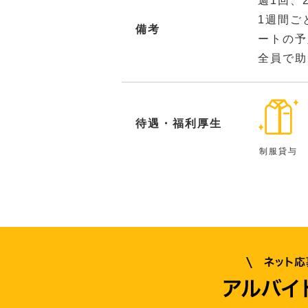
週1回、
1週間ご
備考
ートの予
全員で助
待遇・福利厚生
制服貸与