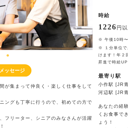
時給
1226
円
以
※
午後10時
※
１分単位で
けます！年２
昇進で時給U
メッセージ
最寄り駅
小作駅 [JR
間が集まって仲良く・楽しく仕事をして
河辺駅 [JR
ニングも丁寧に行うので、初めての方で
あなたの経
くお食事で
、フリーター、シニアのみなさんが活躍
ょう！
！