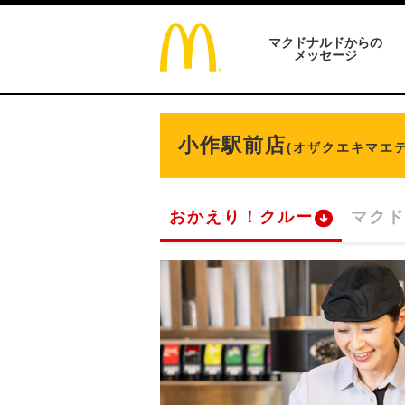
マクドナルドからの
メッセージ
小作駅前店
(オザクエキマエテ
おかえり！クルー
マクド