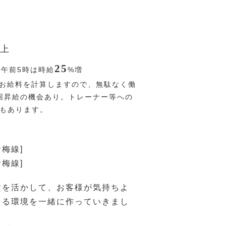
上
25
〜午前5時は時給
%
増
お給料を計算しますので、無駄なく働
回昇給の機会あり。トレーナー等への
Pもあります。
青梅線]
青梅線]
験を活かして、お客様が気持ちよ
きる環境を一緒に作っていきまし