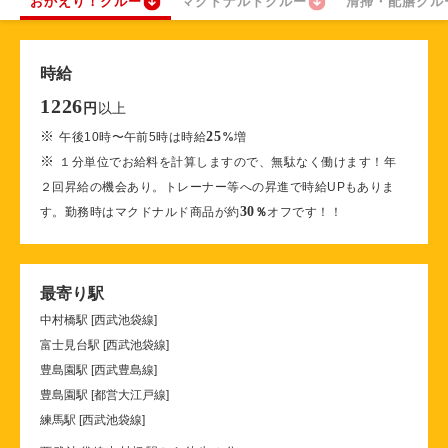
おかえり！クルー
マクドナルドクルー
清掃・配膳クル
時給
1226
以上
円
※
25
午後10時〜午前5時は時給
%
増
※
１分単位でお給料を計算しますので、無駄なく働けます！年
２回昇給の機会あり。トレーナー等への昇進で時給UPもありま
30
す。勤務時はマクドナルド商品が約
％
オフです！！
最寄り駅
中村橋駅 [西武池袋線]
富士見台駅 [西武池袋線]
豊島園駅 [西武豊島線]
豊島園駅 [都営大江戸線]
練馬駅 [西武池袋線]