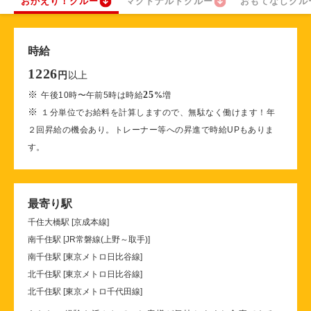
おかえり！クルー
マクドナルドクルー
おもてなしクル
時給
1226
以上
円
※
25
午後10時〜午前5時は時給
%
増
※
１分単位でお給料を計算しますので、無駄なく働けます！年
２回昇給の機会あり。トレーナー等への昇進で時給UPもありま
す。
最寄り駅
千住大橋駅 [京成本線]
南千住駅 [JR常磐線(上野～取手)]
南千住駅 [東京メトロ日比谷線]
北千住駅 [東京メトロ日比谷線]
北千住駅 [東京メトロ千代田線]