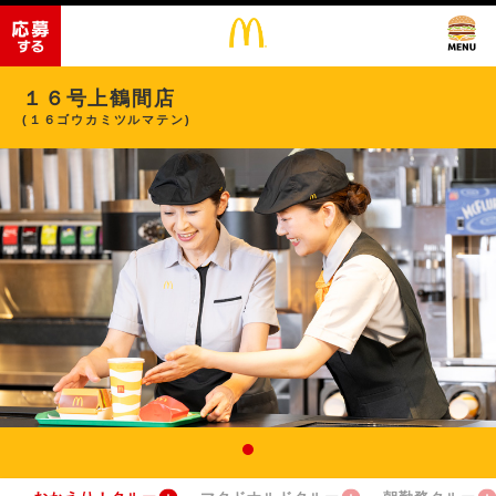
１６号上鶴間店
(１６ゴウカミツルマテン)