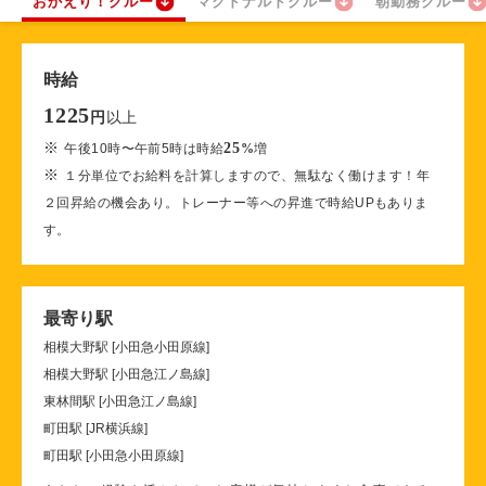
おかえり！クルー
マクドナルドクルー
朝勤務クルー
時給
1225
以上
円
※
25
午後10時〜午前5時は時給
%
増
※
１分単位でお給料を計算しますので、無駄なく働けます！年
２回昇給の機会あり。トレーナー等への昇進で時給UPもありま
す。
最寄り駅
相模大野駅 [小田急小田原線]
相模大野駅 [小田急江ノ島線]
東林間駅 [小田急江ノ島線]
町田駅 [JR横浜線]
町田駅 [小田急小田原線]