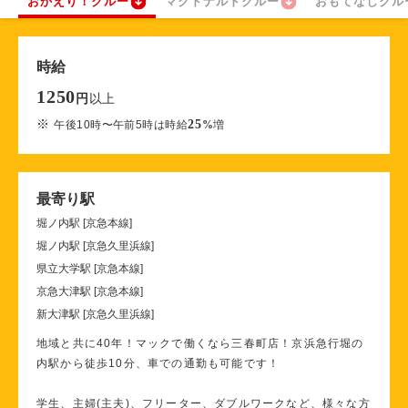
おかえり！クルー
マクドナルドクルー
おもてなしクル
時給
1250
以上
円
※
25
午後10時〜午前5時は時給
%
増
最寄り駅
堀ノ内駅 [京急本線]
堀ノ内駅 [京急久里浜線]
県立大学駅 [京急本線]
京急大津駅 [京急本線]
新大津駅 [京急久里浜線]
地域と共に40年！マックで働くなら三春町店！京浜急行堀の
内駅から徒歩10分、車での通勤も可能です！
学生、主婦(主夫)、フリーター、ダブルワークなど、様々な方