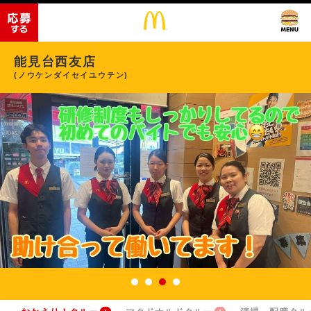
能見台西友店
(ノウケンダイセイユウテン)