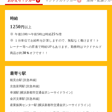
おかえり！クルー
マクドナルドクルー
清掃・配膳クル
時給
1250
以上
円
※
25
午後10時〜午前5時は時給
%
増
※
１分単位でお給料を計算しますので、無駄なく働けます！ト
レーナー等への昇進で時給UPもあります。勤務時はマクドナルド
30
商品が約
％
オフです！！
最寄り駅
能見台駅 [京急本線]
京急富岡駅 [京急本線]
幸浦駅 [横浜新都市交通金沢シーサイドライン]
金沢文庫駅 [京急本線]
産業振興センター駅 [横浜新都市交通金沢シーサイドライン]