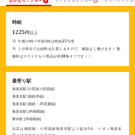
おかえり！クルー
マクドナルドクルー
デリバリークル
時給
1225
以上
円
※
25
午後10時〜午前5時は時給
%
増
※
１分単位でお給料を計算しますので、無駄なく働けます！ 勤
30
務時はマクドナルド商品が約
％
オフです！！
最寄り駅
海老名駅 [小田急小田原線]
海老名駅 [相鉄本線]
海老名駅 [相鉄・JR直通線]
海老名駅 [JR相模線]
厚木駅 [JR相模線]
当店は相鉄線・小田急線海老名駅より徒歩5分、イオン海老名