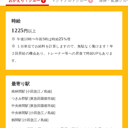
おかえり！クルー
マクドナルドクルー
清掃・配膳クル
時給
1225
以上
円
※
25
午後10時〜午前5時は時給
%
増
※
１分単位でお給料を計算しますので、無駄なく働けます！年
２回昇給の機会あり。トレーナー等への昇進で時給UPもありま
す。
最寄り駅
南林間駅 [小田急江ノ島線]
つきみ野駅 [東急田園都市線]
中央林間駅 [東急田園都市線]
中央林間駅 [小田急江ノ島線]
鶴間駅 [小田急江ノ島線]