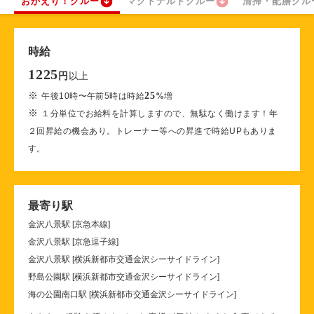
おかえり！クルー
マクドナルドクルー
清掃・配膳クル
時給
1225
以上
円
※
25
午後10時〜午前5時は時給
%
増
※
１分単位でお給料を計算しますので、無駄なく働けます！年
２回昇給の機会あり。トレーナー等への昇進で時給UPもありま
す。
最寄り駅
金沢八景駅 [京急本線]
金沢八景駅 [京急逗子線]
金沢八景駅 [横浜新都市交通金沢シーサイドライン]
野島公園駅 [横浜新都市交通金沢シーサイドライン]
海の公園南口駅 [横浜新都市交通金沢シーサイドライン]