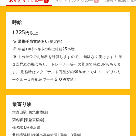
おかえり！クルー
マクドナルドクルー
清掃・配膳クル
時給
1225
以上
円
※
通勤手当支給あり
(規定内)
※
25
午後10時〜午前5時は時給
%
増
※
１分単位でお給料を計算しますので、 無駄なく働けます！ 年
２回昇給の機会あり。 トレーナー等への昇進で時給UPもありま
30
す。 勤務時はマクドナルド商品が約
％
オフです！！ デリバリ
５０
ークルー１件配達で手当
円
支給！
最寄り駅
大倉山駅 [東急東横線]
菊名駅 [東急東横線]
菊名駅 [JR横浜線]
北新横浜駅 [横浜市高速鉄道1号線・3号線]