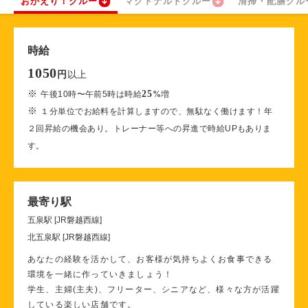
おかえり！クルー
マクドナルドクルー
清掃・配膳クル
時給
1050
以上
円
※
25
午後10時〜午前5時は時給
%
増
※
１分単位でお給料を計算しますので、無駄なく働けます！年
２回昇給の機会あり。トレーナー等への昇進で時給UPもありま
す。
最寄り駅
五泉駅 [JR磐越西線]
北五泉駅 [JR磐越西線]
あなたの経験を活かして、お客様が気持ちよくお食事できる
環境を一緒に作っていきましょう！
学生、主婦(主夫)、フリーター、シニアなど、様々な方が活躍
している楽しい店舗です。