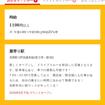
おかえり！クルー
マクドナルドクルー
おもてなしクル
時給
1100
以上
円
※
25
午後10時〜午前5時は時給
%
増
最寄り駅
見附駅 [JR信越本線(直江津～新潟)]
新しくオープンし、ドライブスルーを併設した店舗となりま
す。駐車場もあり、車での通勤も可能です！
7:00～23:00で営業しており、開店前・閉店後にも仕事があ
るため、自分の働きたい時間に合わせて勤務できる！
見附市内に朝マックがやってくる！
2026年9月下旬 グランドオープン