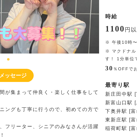
時給
1100
円
以
※
午後10時
※
マクドナル
す！ 1分単
30
％
OFFで
メッセージ
最寄り駅
間が集まって仲良く・楽しく仕事をして
新庄田中駅 
新富山口駅 
ニングも丁寧に行うので、初めての方で
下奥井駅 [富
東新庄駅 [
、フリーター、シニアのみなさんが活躍
稲荷町駅 [
！