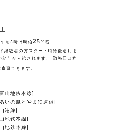
上
25
〜午前5時は時給
%
増
ド経験者の方スタート時給優遇しま
位で給与が支給されます。 勤務日は約
お食事できます。
[富山地鉄本線]
[あいの風とやま鉄道線]
山港線]
富山地鉄本線]
富山地鉄本線]