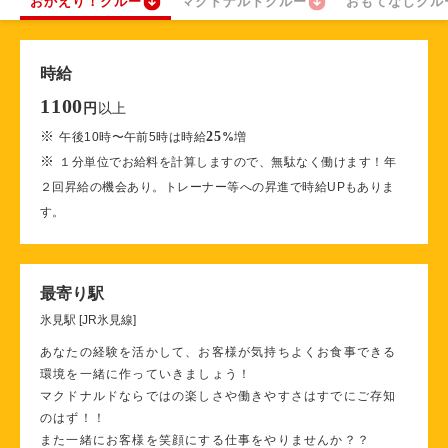
おかえり！クルー
マクドナルドクルー
おもてなしクル
時給
1100
以上
円
※
25
午後10時〜午前5時は時給
%
増
※
１分単位でお給料を計算しますので、無駄なく働けます！年
２回昇給の機会あり。トレーナー等への昇進で時給UPもありま
す。
最寄り駅
氷見駅 [JR氷見線]
あなたの経験を活かして、お客様が気持ちよくお食事できる
環境を一緒に作っていきましょう！
マクドナルドならではの楽しさや働きやすさはすでにご存知
のはず！！
また一緒にお客様を笑顔にする仕事をやりませんか？？