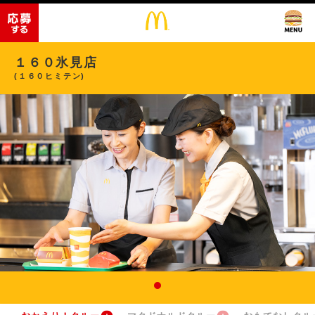
１６０氷見店
(１６０ヒミテン)