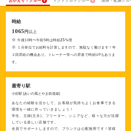
おかえり！クルー
マクドナルドクルー
清掃・配膳クル
時給
1065
以上
円
※
25
午後10時〜午前5時は時給
%
増
※
１分単位でお給料を計算しますので、無駄なく働けます！年
２回昇給の機会あり。トレーナー等への昇進で時給UPもありま
す。
最寄り駅
小杉駅 [あいの風とやま鉄道線]
あなたの経験を活かして、お客様が気持ちよくお食事できる
環境を一緒に作っていきましょう！
学生、主婦(主夫)、フリーター、シニアなど、様々な方が活躍
している楽しい店舗です。
全員でサポートしますので、ブランクは心配無用です！皆様