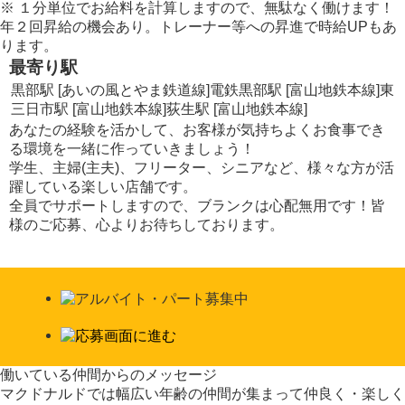
※
１分単位でお給料を計算しますので、無駄なく働けます！
年２回昇給の機会あり。トレーナー等への昇進で時給UPもあ
ります。
最寄り駅
黒部駅 [あいの風とやま鉄道線]
電鉄黒部駅 [富山地鉄本線]
東
三日市駅 [富山地鉄本線]
荻生駅 [富山地鉄本線]
あなたの経験を活かして、お客様が気持ちよくお食事でき
る環境を一緒に作っていきましょう！
学生、主婦(主夫)、フリーター、シニアなど、様々な方が活
躍している楽しい店舗です。
全員でサポートしますので、ブランクは心配無用です！皆
様のご応募、心よりお待ちしております。
働いている仲間からのメッセージ
マクドナルドでは幅広い年齢の仲間が集まって仲良く・楽しく