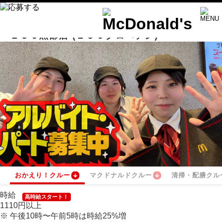
１５０黒部店
(１５０クロベテン)
おかえり！クルー
マクドナルドクルー
清掃・配膳クル
時給
高時給スタート！
1110
円
以上
※
午後10時〜午前5時は時給
25
%
増