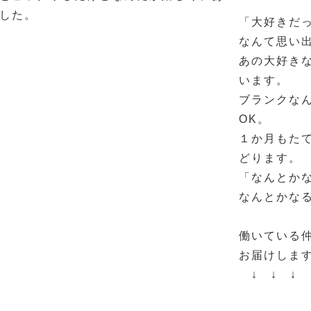
した。
「大好きだ
なんて思い
あの大好き
います。
ブランクな
OK。
１か月もたて
どります。
「なんとか
なんとかな
働いている
お届けしま
↓ ↓ ↓ 