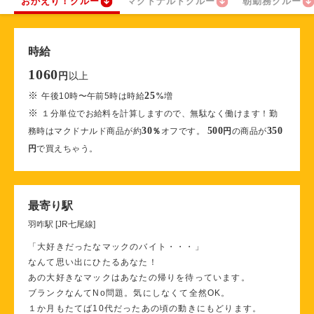
おかえり！クルー
マクドナルドクルー
朝勤務クルー
時給
1060
以上
円
※
25
午後10時〜午前5時は時給
%
増
※
１分単位でお給料を計算しますので、無駄なく働けます！勤
30
500
350
務時はマクドナルド商品が約
％
オフです。
円
の商品が
円
で買えちゃう。
最寄り駅
羽咋駅 [JR七尾線]
「大好きだったなマックのバイト・・・」
なんて思い出にひたるあなた！
あの大好きなマックはあなたの帰りを待っています。
ブランクなんてNo問題。気にしなくて全然OK。
１か月もたてば10代だったあの頃の動きにもどります。