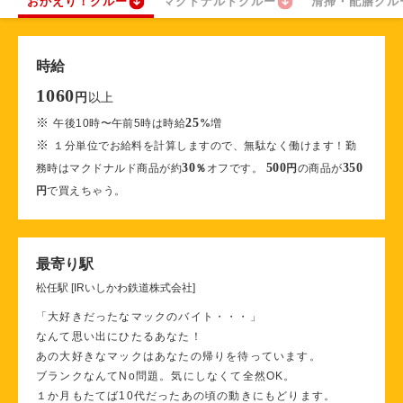
おかえり！クルー
マクドナルドクルー
清掃・配膳クル
時給
1060
以上
円
※
25
午後10時〜午前5時は時給
%
増
※
１分単位でお給料を計算しますので、無駄なく働けます！勤
30
500
350
務時はマクドナルド商品が約
％
オフです。
円
の商品が
円
で買えちゃう。
最寄り駅
松任駅 [IRいしかわ鉄道株式会社]
「大好きだったなマックのバイト・・・」
なんて思い出にひたるあなた！
あの大好きなマックはあなたの帰りを待っています。
ブランクなんてNo問題。気にしなくて全然OK。
１か月もたてば10代だったあの頃の動きにもどります。