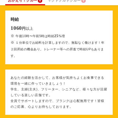
おかえり！クルー
マクドナルドクルー
時給
1060
以上
円
※
25
午後10時〜午前5時は時給
%
増
※
１分単位でお給料を計算しますので、無駄なく働けます！年
２回昇給の機会あり。トレーナー等への昇進で時給UPもありま
す。
あなたの経験を活かして、お客様が気持ちよくお食事できる
環境を一緒に作っていきましょう！
学生、主婦(主夫)、フリーター、シニアなど、様々な方が活躍
している楽しい店舗です。
全員でサポートしますので、ブランクは心配無用です！皆様
のご応募、心よりお待ちしております。