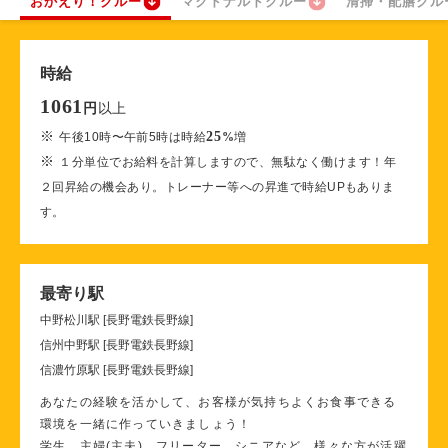
おかえり！クルー
マクドナルドクルー
清掃・配膳クル
時給
1061
以上
円
※
25
午後10時〜午前5時は時給
%
増
※
１分単位でお給料を計算しますので、無駄なく働けます！年
２回昇給の機会あり。トレーナー等への昇進で時給UPもありま
す。
最寄り駅
中野松川駅 [長野電鉄長野線]
信州中野駅 [長野電鉄長野線]
信濃竹原駅 [長野電鉄長野線]
あなたの経験を活かして、お客様が気持ちよくお食事できる
環境を一緒に作っていきましょう！
学生、主婦(主夫)、フリーター、シニアなど、様々な方が活躍