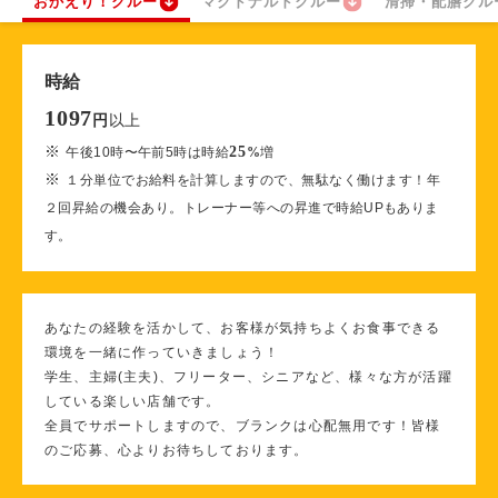
おかえり！クルー
マクドナルドクルー
清掃・配膳クル
時給
1097
以上
円
※
25
午後10時〜午前5時は時給
%
増
※
１分単位でお給料を計算しますので、無駄なく働けます！年
２回昇給の機会あり。トレーナー等への昇進で時給UPもありま
す。
あなたの経験を活かして、お客様が気持ちよくお食事できる
環境を一緒に作っていきましょう！
学生、主婦(主夫)、フリーター、シニアなど、様々な方が活躍
している楽しい店舗です。
全員でサポートしますので、ブランクは心配無用です！皆様
のご応募、心よりお待ちしております。