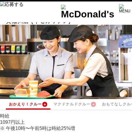
黄瀬川店
(キセガワテン)
おかえり！クルー
マクドナルドクルー
おもてなしクル
時給
1097
円
以上
※
午後10時〜午前5時は時給
25
%
増