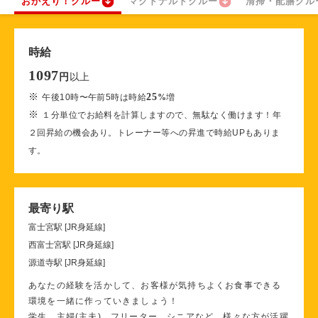
おかえり！クルー
マクドナルドクルー
清掃・配膳クル
時給
1097
以上
円
※
25
午後10時〜午前5時は時給
%
増
※
１分単位でお給料を計算しますので、無駄なく働けます！年
２回昇給の機会あり。トレーナー等への昇進で時給UPもありま
す。
最寄り駅
富士宮駅 [JR身延線]
西富士宮駅 [JR身延線]
源道寺駅 [JR身延線]
あなたの経験を活かして、お客様が気持ちよくお食事できる
環境を一緒に作っていきましょう！
学生、主婦(主夫)、フリーター、シニアなど、様々な方が活躍