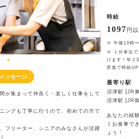
時給
1097
円
以
※
午後10時
※
１分単位で
けます！年２
昇進で時給U
メッセージ
最寄り駅
沼津駅 [JR
間が集まって仲良く・楽しく仕事をして
沼津駅 [JR
ニングも丁寧に行うので、初めての方で
あなたの経
くお食事で
、フリーター、シニアのみなさんが活躍
ょう！
！