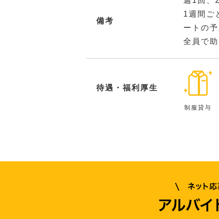
週1回、
1週間ご
備考
ートの予
全員で助
待遇・福利厚生
制服貸与