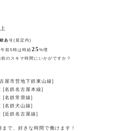
上
給あり
(規定内)
25
〜午前5時は時給
%
増
勤前のスキマ時間にいかがですか？
名古屋市営地下鉄東山線]
 [名鉄名古屋本線]
 [名鉄常滑線]
 [名鉄犬山線]
 [近鉄名古屋線]
時まで、好きな時間で働けます！