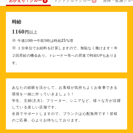
おかえり！クルー
マクドナルドクルー
清掃・配膳クル
時給
1160
以上
円
※
25
午後10時〜午前5時は時給
%
増
※
１分単位でお給料を計算しますので、無駄なく働けます！年
２回昇給の機会あり。トレーナー等への昇進で時給UPもありま
す。
あなたの経験を活かして、お客様が気持ちよくお食事できる
環境を一緒に作っていきましょう！
学生、主婦(主夫)、フリーター、シニアなど、様々な方が活躍
している楽しい店舗です。
全員でサポートしますので、ブランクは心配無用です！皆様
のご応募、心よりお待ちしております。