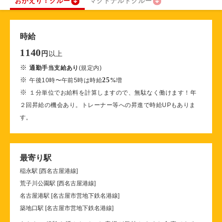
おかえり！クルー
マクドナルドクルー
時給
1140
以上
円
※
通勤手当支給あり
(規定内)
※
25
午後10時〜午前5時は時給
%
増
※
１分単位でお給料を計算しますので、無駄なく働けます！年
２回昇給の機会あり。トレーナー等への昇進で時給UPもありま
す。
最寄り駅
稲永駅 [西名古屋港線]
荒子川公園駅 [西名古屋港線]
名古屋港駅 [名古屋市営地下鉄名港線]
築地口駅 [名古屋市営地下鉄名港線]