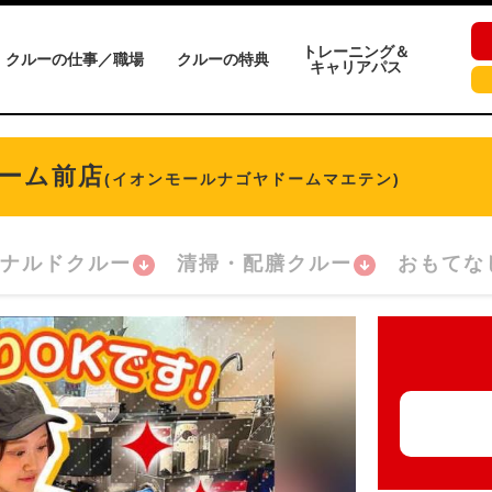
トレーニング＆
クルーの仕事／職場
クルーの特典
キャリアパス
ーム前店
(イオンモールナゴヤドームマエテン)
ナルドクルー
清掃・配膳クルー
おもてな