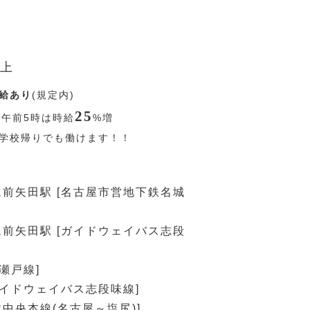
上
給あり
(規定内)
25
〜午前5時は時給
%
増
学校帰りでも働けます！！
前矢田駅 [名古屋市営地下鉄名城
前矢田駅 [ガイドウェイバス志段
瀬戸線]
ガイドウェイバス志段味線]
R中央本線(名古屋～塩尻)]