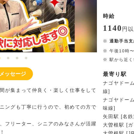
時給
1140
円
以
※
通勤手当支
※
午後10時
※
駅から近く
メッセージ
最寄り駅
ナゴヤドーム
間が集まって仲良く・楽しく仕事をして
線]
ナゴヤドーム
ニングも丁寧に行うので、初めての方で
味線]
矢田駅 [名鉄
、フリーター、シニアのみなさんが活躍
大曽根駅 [
！
大曽根駅 [J