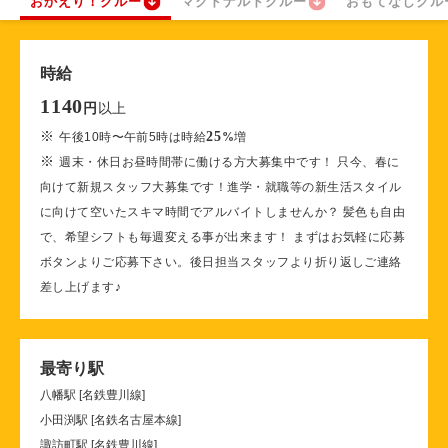
おかえり！クルー
マクドナルドクルー
おもてなしクル
時給
1140
以上
円
※
25
午後10時〜午前5時は時給
%
増
※
週末・休日お昼時間帯に働ける方大募集中です！ 只今、春に
向けて新規スタッフ大募集です！進学・就職等の新生活スタイル
に向けて空いたスキマ時間でアルバイトしませんか？ 髪色も自由
で、希望シフトも毎週変える事が出来ます！ まずはお気軽に応募
ボタンよりご応募下さい。後日担当スタッフより折り返しご連絡
差し上げます♪
最寄り駅
八幡駅 [名鉄豊川線]
小田渕駅 [名鉄名古屋本線]
諏訪町駅 [名鉄豊川線]