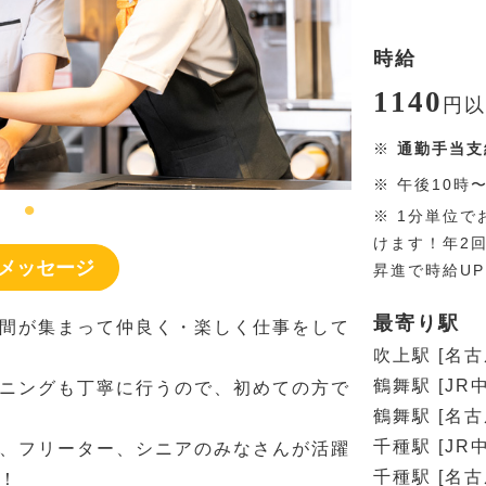
時給
1140
円
以
※
通勤手当支
※
午後10時
※
1分単位で
けます！年2
メッセージ
昇進で時給U
最寄り駅
間が集まって仲良く・楽しく仕事をして
吹上駅 [名
鶴舞駅 [JR
ニングも丁寧に行うので、初めての方で
鶴舞駅 [名
千種駅 [JR
、フリーター、シニアのみなさんが活躍
千種駅 [名
！