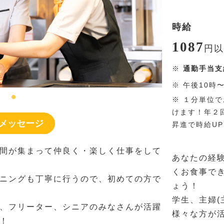
時給
1087
円
以
※
通勤手当支
※
午後10時
※
１分単位で
けます！年２
メッセージ
昇進で時給U
間が集まって仲良く・楽しく仕事をして
あなたの経
くお食事で
ニングも丁寧に行うので、初めての方で
ょう！
学生、主婦(
、フリーター、シニアのみなさんが活躍
様々な方が
！