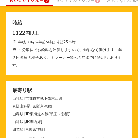
おかえり！クルー
マクドナルドクルー
おもてなしクル
時給
1122
以上
円
※
25
午後10時〜午前5時は時給
%
増
※
１分単位でお給料を計算しますので、無駄なく働けます！年
２回昇給の機会あり。トレーナー等への昇進で時給UPもありま
す。
最寄り駅
山科駅 [京都市営地下鉄東西線]
京阪山科駅 [京阪京津線]
山科駅 [JR東海道本線(米原～京都)]
山科駅 [JR湖西線]
四宮駅 [京阪京津線]