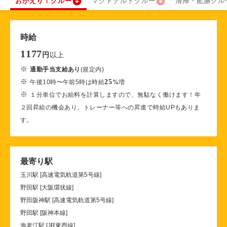
おかえり！クルー
マクドナルドクルー
清掃・配膳クル
時給
1177
以上
円
※
通勤手当支給あり
(規定内)
※
25
午後10時〜午前5時は時給
%
増
※
１分単位でお給料を計算しますので、無駄なく働けます！年
２回昇給の機会あり。トレーナー等への昇進で時給UPもありま
す。
最寄り駅
玉川駅 [高速電気軌道第5号線]
野田駅 [大阪環状線]
野田阪神駅 [高速電気軌道第5号線]
野田駅 [阪神本線]
海老江駅 [JR東西線]