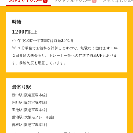
おかえり！クルー
マクドナルドクルー
おもてなしクル
時給
1200
以上
円
※
25
午後10時〜午前5時は時給
%
増
※
１分単位でお給料を計算しますので、無駄なく働けます！年
２回昇給の機会あり。トレーナー等への昇進で時給UPもありま
す。前給制度も用意しています。
最寄り駅
豊中駅 [阪急宝塚本線]
岡町駅 [阪急宝塚本線]
蛍池駅 [阪急宝塚本線]
蛍池駅 [大阪モノレール線]
曽根駅 [阪急宝塚本線]