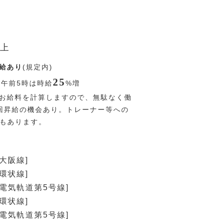
上
給あり
(規定内)
25
〜午前5時は時給
%
増
お給料を計算しますので、無駄なく働
回昇給の機会あり。トレーナー等への
Pもあります。
大阪線]
環状線]
速電気軌道第5号線]
環状線]
速電気軌道第5号線]