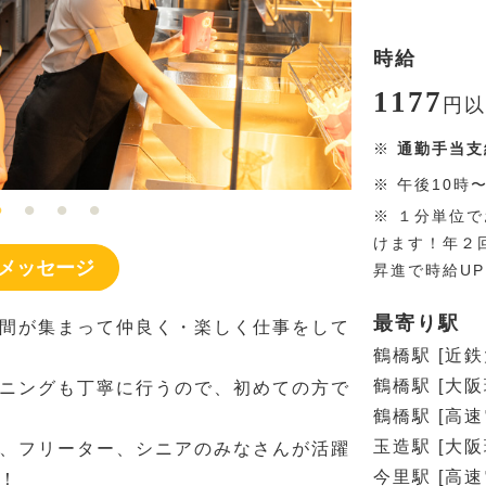
時給
1177
円
以
※
通勤手当支
※
午後10時
※
１分単位で
けます！年２
メッセージ
昇進で時給U
最寄り駅
間が集まって仲良く・楽しく仕事をして
鶴橋駅 [近鉄
鶴橋駅 [大阪
ニングも丁寧に行うので、初めての方で
鶴橋駅 [高
玉造駅 [大阪
、フリーター、シニアのみなさんが活躍
今里駅 [高
！