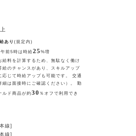
上
給あり
(規定内)
25
〜午前5時は時給
%
増
お給料を計算するため、無駄なく働け
回昇給のチャンスがあり、スキルアップ
に応じて時給アップも可能です。 交通
詳細は面接時にご確認ください）。 勤
30
ナルド商品が約
％
オフで利用でき
本線]
本線]