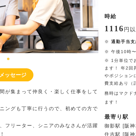
時給
1116
円
以
※
通勤手当支
※
午後10時
※
1分単位で
ます！ 年2
メッセージ
やポジション
費支給あり（
間が集まって仲良く・楽しく仕事をして
務時はマクド
ます！
ニングも丁寧に行うので、初めての方で
最寄り駅
、フリーター、シニアのみなさんが活躍
御影駅 [阪神
！
住吉駅 [阪神