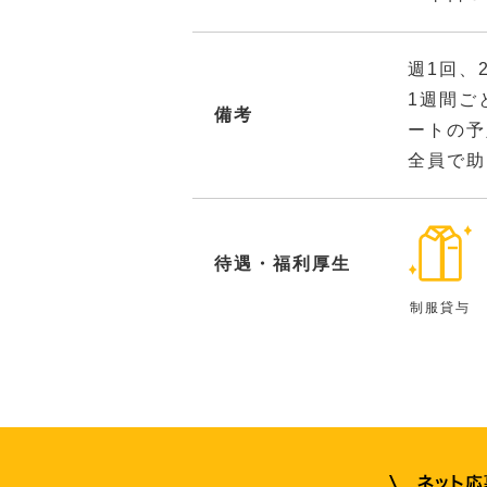
週1回、
1週間ご
備考
ートの予
全員で助
待遇・福利厚生
制服貸与