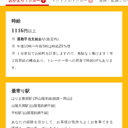
おかえり！クルー
マクドナルドクルー
清掃・配膳クル
時給
1116
以上
円
※
通勤手当支給あり
(規定内)
※
25
午後10時〜午前5時は時給
%
増
※
１分単位でお給料を計算しますので、無駄なく働けます！年
２回昇給の機会あり。トレーナー等への昇進で時給UPもありま
す。
最寄り駅
はりま勝原駅 [JR山陽本線(姫路～岡山)]
山陽天満駅 [山陽電鉄網干線]
平松駅 [山陽電鉄網干線]
あなたの経験を活かして、お客様が気持ちよくお食事できる