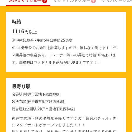
おかえり！クルー
マクドナルドクルー
デリバリークル
時給
1116
以上
円
※
25
午後10時〜午前5時は時給
%
増
※
１分単位でお給料を計算しますので、無駄なく働けます！年
２回昇給の機会あり。トレーナー等への昇進で時給UPもありま
30
す。勤務時はマクドナルド商品が約
％
オフです！！
最寄り駅
名谷駅 [神戸市営地下鉄西神線]
妙法寺駅 [神戸市営地下鉄西神線]
総合運動公園駅 [神戸市営地下鉄西神線]
神戸市営地下鉄の名谷駅を降りてすぐの「須磨パティオ」内
にマクドナルドがオープンしました！！！
駅と直結しており、改札を出て１分！雨の日も濡れる心配な