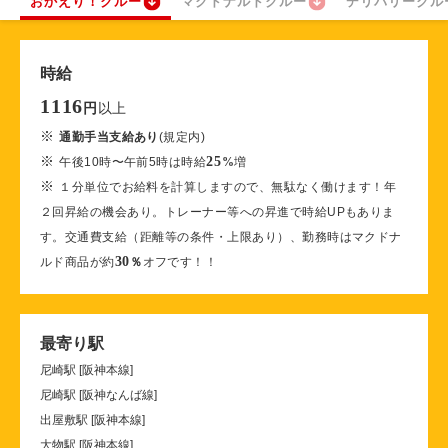
おかえり！クルー
マクドナルドクルー
デリバリークル
時給
1116
以上
円
※
通勤手当支給あり
(規定内)
※
25
午後10時〜午前5時は時給
%
増
※
１分単位でお給料を計算しますので、無駄なく働けます！年
２回昇給の機会あり。トレーナー等への昇進で時給UPもありま
す。交通費支給（距離等の条件・上限あり）、勤務時はマクドナ
30
ルド商品が約
％
オフです！！
最寄り駅
尼崎駅 [阪神本線]
尼崎駅 [阪神なんば線]
出屋敷駅 [阪神本線]
大物駅 [阪神本線]