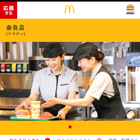
奈良店
(ナラテン)