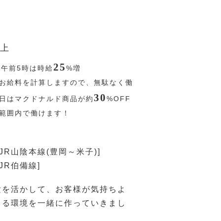
上
25
〜午前5時は時給
%
増
お給料を計算しますので、無駄なく働
30
務日はマクドナルド商品が約
%
OFF
の範囲内で働けます！
JR山陰本線(豊岡～米子)]
JR伯備線]
験を活かして、お客様が気持ちよ
きる環境を一緒に作っていきまし