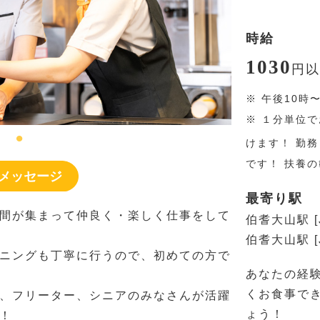
時給
1030
円
以
※
午後10時
※
１分単位で
けます！ 勤
です！ 扶養
メッセージ
最寄り駅
間が集まって仲良く・楽しく仕事をして
伯耆大山駅 [
伯耆大山駅 [
ニングも丁寧に行うので、初めての方で
あなたの経
くお食事で
、フリーター、シニアのみなさんが活躍
ょう！
！